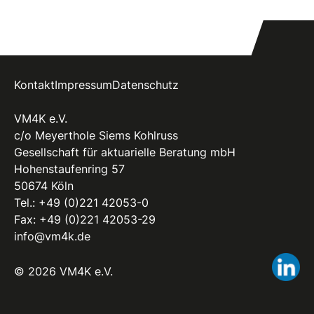
Kontakt
Impressum
Datenschutz
VM4K e.V.
c/o Meyerthole Siems Kohlruss
Gesellschaft für aktuarielle Beratung mbH
Hohenstaufenring 57
50674 Köln
Tel.:
+49 (0)221 42053-0
Fax: +49 (0)221 42053-29
info@vm4k.de
Li
© 2026 VM4K e.V.