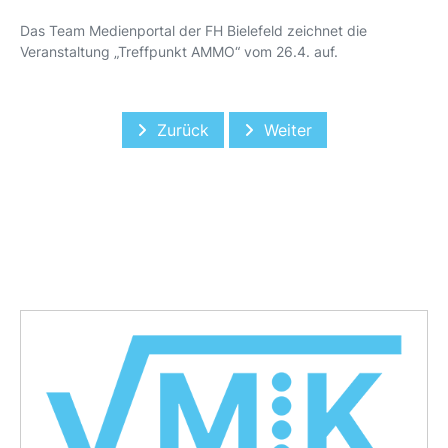
Das Team Medienportal der FH Bielefeld zeichnet die
Veranstaltung „Treffpunkt AMMO“ vom 26.4. auf.
Vorheriger Beitrag: SCOR-Aktuarpreis
Nächster Beitrag: VM4K
Zurück
Weiter