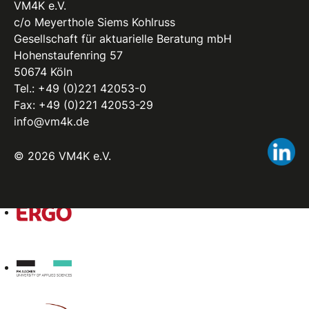
VM4K e.V.
c/o Meyerthole Siems Kohlruss
Gesellschaft für aktuarielle Beratung mbH
Hohenstaufenring 57
50674 Köln
Tel.:
+49 (0)221 42053-0
Fax: +49 (0)221 42053-29
info@vm4k.de
Li
© 2026 VM4K e.V.