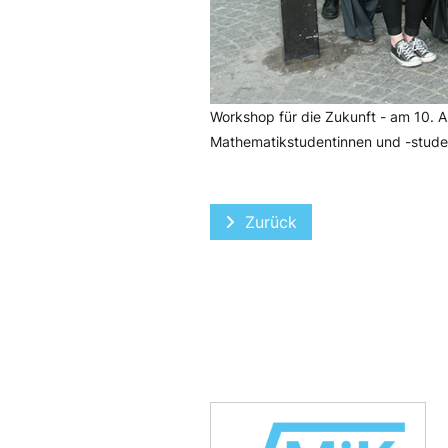
Workshop für die Zukunft - am 10. Ap
Mathematikstudentinnen und -stud
Vorheriger Beitrag: Auf d
Zurück