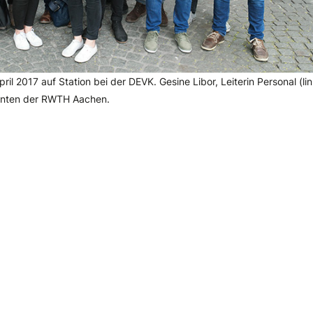
ril 2017 auf Station bei der DEVK. Gesine Libor, Leiterin Personal (l
enten der RWTH Aachen.
en Punkt gebracht: 1. Mitgliederworkshop VM4K