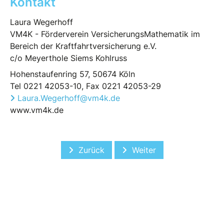
Kontakt
Laura Wegerhoff
VM4K - Förderverein VersicherungsMathematik im
Bereich der Kraftfahrtversicherung e.V.
c/o Meyerthole Siems Kohlruss
Hohenstaufenring 57, 50674 Köln
Tel 0221 42053-10, Fax 0221 42053-29
Laura.Wegerhoff@vm4k.de
www.vm4k.de
Vorheriger Beitrag: Nachbericht Mitgl
Nächster Beitrag: Nachb
Zurück
Weiter