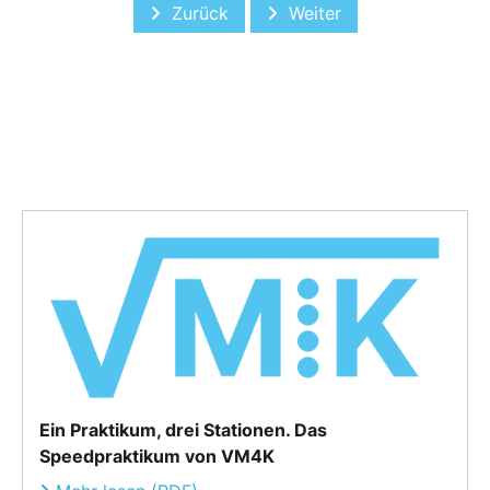
Vorheriger Beitrag: Nachbericht VM4
Nächster Beitrag: Cool 
Zurück
Weiter
Ein Praktikum, drei Stationen. Das
Speedpraktikum von VM4K