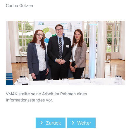
Carina Götzen
VM4K stellte seine Arbeit im Rahmen eines
Informationsstandes vor.
Vorheriger Beitrag: Bernd Glebsattel 
Nächster Beitrag: Auf d
Zurück
Weiter