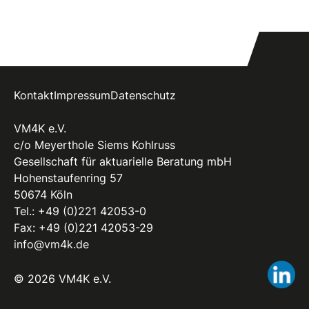
Kontakt
Impressum
Datenschutz
VM4K e.V.
c/o Meyerthole Siems Kohlruss
Gesellschaft für aktuarielle Beratung mbH
Hohenstaufenring 57
50674 Köln
Tel.:
+49 (0)221 42053-0
Fax: +49 (0)221 42053-29
info@vm4k.de
Li
© 2026 VM4K e.V.