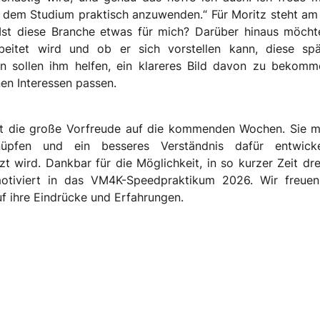
 dem Studium praktisch anzuwenden.“ Für Moritz steht am
Ist diese Branche etwas für mich? Darüber hinaus möcht
eitet wird und ob er sich vorstellen kann, diese spä
n sollen ihm helfen, ein klareres Bild davon zu bekom
en Interessen passen.
det die große Vorfreude auf die kommenden Wochen. Sie 
üpfen und ein besseres Verständnis dafür entwick
t wird. Dankbar für die Möglichkeit, in so kurzer Zeit dre
 motiviert in das VM4K-Speedpraktikum 2026. Wir freue
uf ihre Eindrücke und Erfahrungen.
Rundumblick macht das Praktikum besonders wertvoll."