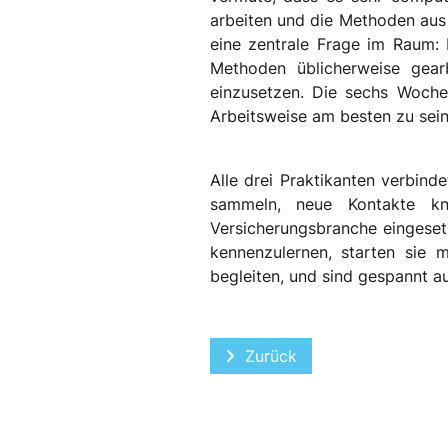
arbeiten und die Methoden aus
eine zentrale Frage im Raum: 
Methoden üblicherweise gearb
einzusetzen. Die sechs Woche
Arbeitsweise am besten zu sein
Alle drei Praktikanten verbin
sammeln, neue Kontakte kn
Versicherungsbranche eingesetz
kennenzulernen, starten sie
begleiten, und sind gespannt a
Vorheriger Beitrag: "Der 
Zurück