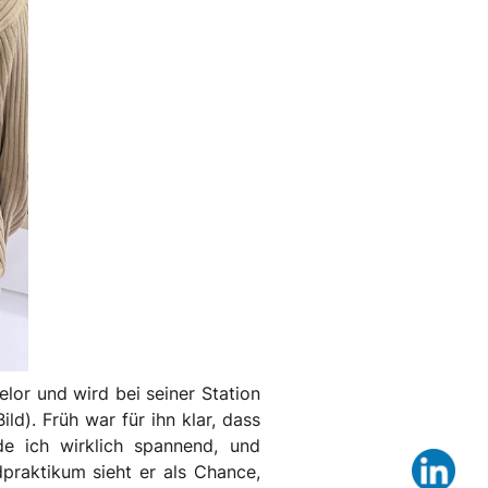
lor und wird bei seiner Station
d). Früh war für ihn klar, dass
nde ich wirklich spannend, und
Lin
dpraktikum sieht er als Chance,