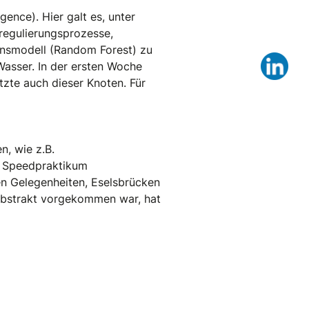
ence). Hier galt es, unter
regulierungsprozesse,
onsmodell (Random Forest) zu
Lin
Wasser. In der ersten Woche
zte auch dieser Knoten. Für
, wie z.B.
m Speedpraktikum
en Gelegenheiten, Eselsbrücken
 abstrakt vorgekommen war, hat