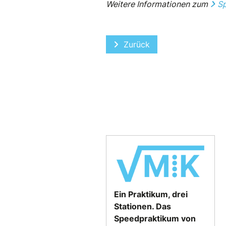
Weitere Informationen zum
S
Vorheriger Beitrag: Stipe
Zurück
Ein Praktikum, drei
Stationen. Das
Speedpraktikum von