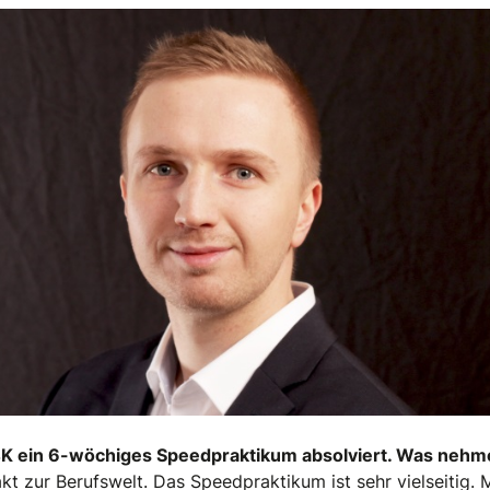
M4K ein 6-wöchiges Speedpraktikum absolviert. Was nehme
kt zur Berufswelt. Das Speedpraktikum ist sehr vielseitig. M