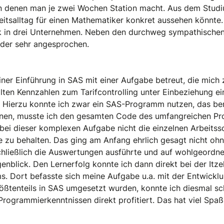
 denen man je zwei Wochen Station macht. Aus dem Studiu
beitsalltag für einen Mathematiker konkret aussehen könnte
ck in drei Unternehmen. Neben den durchweg sympathischen
lder sehr angesprochen.
ner Einführung in SAS mit einer Aufgabe betreut, die mich 
ten Kennzahlen zum Tarifcontrolling unter Einbeziehung ei
n. Hierzu konnte ich zwar ein SAS-Programm nutzen, das be
nen, musste ich den gesamten Code des umfangreichen Pr
bei dieser komplexen Aufgabe nicht die einzelnen Arbeitssc
 zu behalten. Das ging am Anfang ehrlich gesagt nicht ohn
schließlich die Auswertungen ausführte und auf wohlgeordne
enblick. Den Lernerfolg konnte ich dann direkt bei der Itze
. Dort befasste sich meine Aufgabe u.a. mit der Entwicklu
ößtenteils in SAS umgesetzt wurden, konnte ich diesmal sch
rogrammierkenntnissen direkt profitiert. Das hat viel Spa