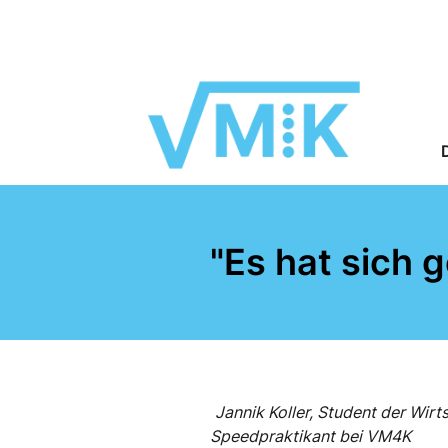
"Es hat sich g
Jannik Koller, Student der Wi
Speedpraktikant bei VM4K