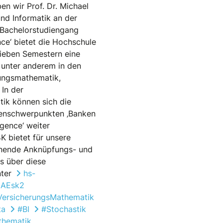
en wir Prof. Dr. Michael
nd Informatik an der
 Bachelorstudiengang
e‘ bietet die Hochschule
sieben Semestern eine
unter anderem in den
ungsmathematik,
 In der
ik können sich die
ienschwerpunkten ‚Banken
igence‘ weiter
K bietet für unsere
nnende Anknüpfungs- und
s über diese
nter
hs-
XmAEsk2
VersicherungsMathematik
ta
#BI
#Stochastik
thematik