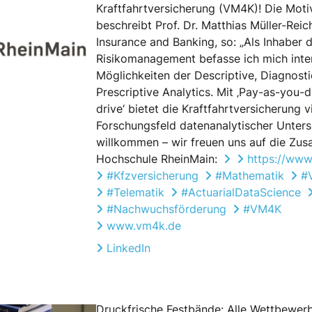
Kraftfahrtversicherung (VM4K)! Die Motiv
beschreibt Prof. Dr. Matthias Müller-Reic
Insurance and Banking, so: „Als Inhaber d
Risikomanagement befasse ich mich inte
Möglichkeiten der Descriptive, Diagnosti
Prescriptive Analytics. Mit ‚Pay-as-you-
drive‘ bietet die Kraftfahrtversicherung v
Forschungsfeld datenanalytischer Unters
willkommen – wir freuen uns auf die Zus
Hochschule RheinMain:
https://www
#Kfzversicherung
#Mathematik
#
#Telematik
#ActuarialDataScience
#Nachwuchsförderung
#VM4K
www.vm4k.de
LinkedIn
Druckfrische Festbände: Alle Wettbewerb