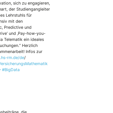
ation, sich zu engagieren,
hart, der Studiengangleiter
es Lehrstuhls für
nsiv mit den
c, Predictive und
drive‘ und ‚Pay-how-you-
ia Telematik ein ideales
uchungen.“ Herzlich
ammenarbeit! Infos zur
.hs-rm.de/de
/
VersicherungsMathematik
#BigData
sbeiträge, die