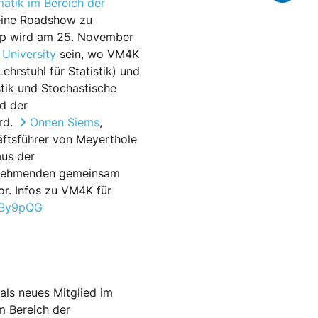
atik im Bereich der
eine Roadshow zu
pp wird am 25. November
University
sein, wo VM4K
ehrstuhl für Statistik) und
istik und Stochastische
d der
rd.
Onnen Siems
,
ftsführer von Meyerthole
aus der
ilnehmenden gemeinsam
r. Infos zu VM4K für
e4By9pQG
ls neues Mitglied im
m Bereich der