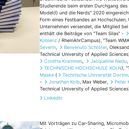
Studierende beim ersten Durchgang des
Model(l) und die Nerds" 2020 eingereich
Form eines Festbandes an Hochschulen, 
Unternehmen versendet, die Mitglied be
enthält die Beiträge von "Team Silas" -
Koblenz
/ RheinAhrCampus), "Team WM
Severin
,
Benvenuto Schröter
, Oleksan
Technical University of Applied Scienc
Coretta Krammes
,
Jacqueline Nedu
TECHNISCHE HOCHSCHULE KOLN
), 
Maske
(
Technische Universität Dortm
-
Jonathan Kolb
, Max Weber,
Peter 
Technical University of Applied Sciences
LinkedIn
Mit Vorträgen zu Car-Sharing, Micromobil