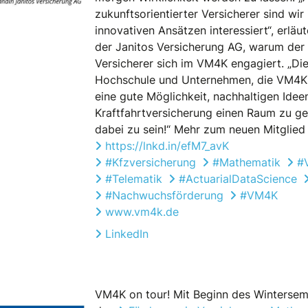
zukunftsorientierter Versicherer sind wi
innovativen Ansätzen interessiert“, erläu
der Janitos Versicherung AG, warum der
Versicherer sich im VM4K engagiert. „Di
Hochschule und Unternehmen, die VM4K fö
eine gute Möglichkeit, nachhaltigen Idee
Kraftfahrtversicherung einen Raum zu geb
dabei zu sein!“ Mehr zum neuen Mitglied
https://lnkd.in/efM7_avK
#Kfzversicherung
#Mathematik
#
#Telematik
#ActuarialDataScience
#Nachwuchsförderung
#VM4K
www.vm4k.de
LinkedIn
VM4K on tour! Mit Beginn des Wintersem