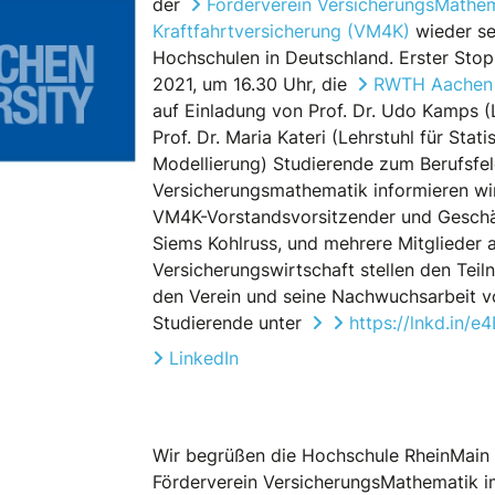
der
Förderverein VersicherungsMathem
Kraftfahrtversicherung (VM4K)
wieder s
Hochschulen in Deutschland. Erster Sto
2021, um 16.30 Uhr, die
RWTH Aachen 
auf Einladung von Prof. Dr. Udo Kamps (L
Prof. Dr. Maria Kateri (Lehrstuhl für Stat
Modellierung) Studierende zum Berufsfel
Versicherungsmathematik informieren wi
VM4K-Vorstandsvorsitzender und Geschä
Siems Kohlruss, und mehrere Mitglieder 
Versicherungswirtschaft stellen den Te
den Verein und seine Nachwuchsarbeit vo
Studierende unter
https://lnkd.in/
LinkedIn
Wir begrüßen die Hochschule RheinMain a
Förderverein VersicherungsMathematik i