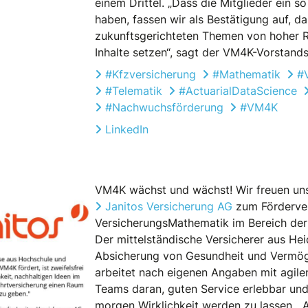
einem Drittel. „Dass die Mitglieder ein 
haben, fassen wir als Bestätigung auf, da
zukunftsgerichteten Themen von hoher Re
Inhalte setzen“, sagt der VM4K-Vorstand
#Kfzversicherung
#Mathematik
#
#Telematik
#ActuarialDataScience
#Nachwuchsförderung
#VM4K
LinkedIn
VM4K wächst und wächst! Wir freuen uns 
Janitos Versicherung AG
zum Förderve
VersicherungsMathematik im Bereich der 
Der mittelständische Versicherer aus Hei
Absicherung von Gesundheit und Vermöge
arbeitet nach eigenen Angaben mit agilen
Teams daran, guten Service erlebbar und
morgen Wirklichkeit werden zu lassen. „