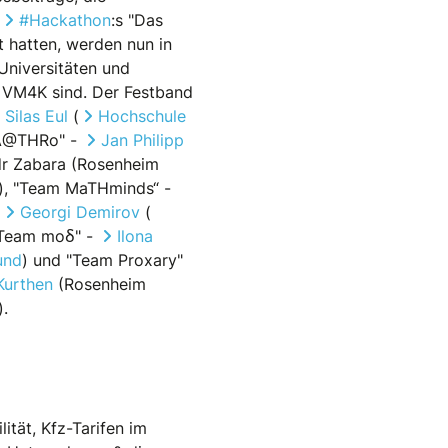
#Hackathon
:s "Das
t hatten, werden nun in
Universitäten und
i VM4K sind. Der Festband
Silas Eul
(
Hochschule
A@THRo" -
Jan Philipp
dr Zabara (Rosenheim
es), "Team MaTHminds“ -
,
Georgi Demirov
(
"Team moẟ" -
Ilona
und
) und "Team Proxary"
Kurthen
(Rosenheim
).
ität, Kfz-Tarifen im