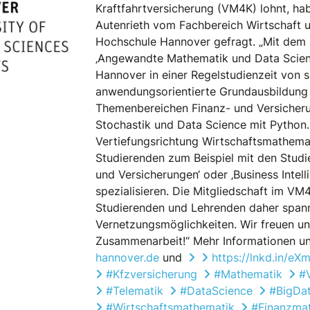
Kraftfahrtversicherung (VM4K) lohnt, hab
Autenrieth vom Fachbereich Wirtschaft u
Hochschule Hannover gefragt. „Mit dem
‚Angewandte Mathematik und Data Scienc
Hannover in einer Regelstudienzeit von 
anwendungsorientierte Grundausbildung 
Themenbereichen Finanz- und Versicher
Stochastik und Data Science mit Python.
Vertiefungsrichtung Wirtschaftsmathemat
Studierenden zum Beispiel mit den Stud
und Versicherungen‘ oder ‚Business Intell
spezialisieren. Die Mitgliedschaft im VM4
Studierenden und Lehrenden daher spa
Vernetzungsmöglichkeiten. Wir freuen un
Zusammenarbeit!“ Mehr Informationen u
hannover.de
und
https://lnkd.in/e
#Kfzversicherung
#Mathematik
#
#Telematik
#DataScience
#BigDa
#Wirtschaftsmathematik
#Finanzma