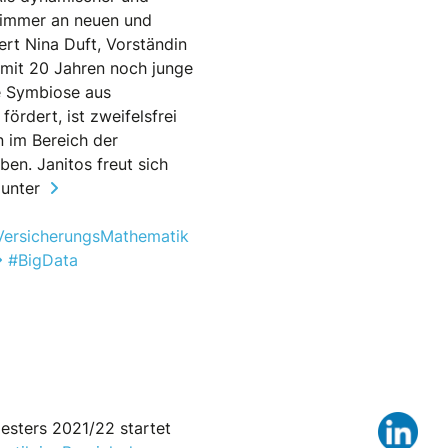
r immer an neuen und
tert Nina Duft, Vorständin
 mit 20 Jahren noch junge
e Symbiose aus
rdert, ist zweifelsfrei
n im Bereich der
en. Janitos freut sich
 unter
VersicherungsMathematik
#BigData
Lin
esters 2021/22 startet