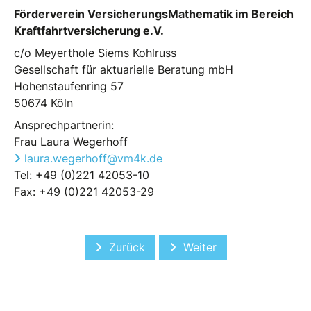
Förderverein VersicherungsMathematik im Bereich
Kraftfahrtversicherung e.V.
c/o Meyerthole Siems Kohlruss
Gesellschaft für aktuarielle Beratung mbH
Hohenstaufenring 57
50674 Köln
Ansprechpartnerin:
Frau Laura Wegerhoff
laura.wegerhoff@vm4k.de
Tel: +49 (0)221 42053-10
Fax: +49 (0)221 42053-29
Vorheriger Beitrag: Jubiläumsfeier 10
Nächster Beitrag: Spee
Zurück
Weiter