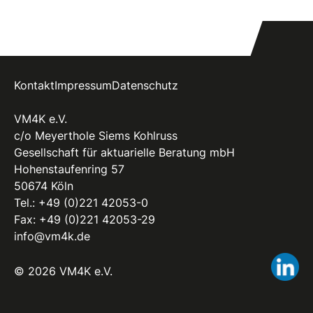
Kontakt
Impressum
Datenschutz
VM4K e.V.
c/o Meyerthole Siems Kohlruss
Gesellschaft für aktuarielle Beratung mbH
Hohenstaufenring 57
50674 Köln
Tel.:
+49 (0)221 42053-0
Fax: +49 (0)221 42053-29
info@vm4k.de
Li
© 2026 VM4K e.V.