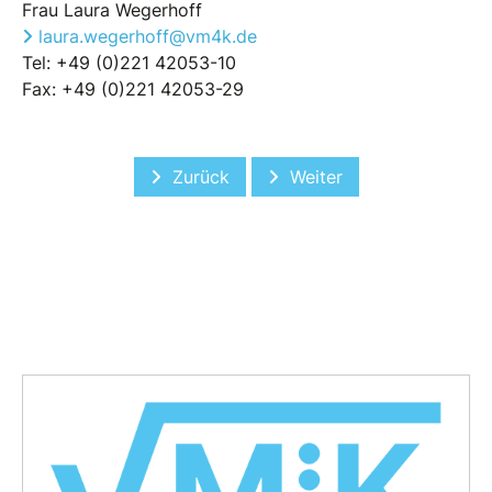
Frau Laura Wegerhoff
laura.wegerhoff@vm4k.de
Tel: +49 (0)221 42053-10
Fax: +49 (0)221 42053-29
Vorheriger Beitrag: Cool Risks Vienna
Nächster Beitrag: Mitg
Zurück
Weiter