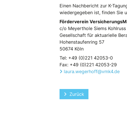
Einen Nachbericht zur K-Tagung
wiedergegeben ist, finden Sie 
Förderverein VersicherungsMa
c/o Meyerthole Siems Kohlruss
Gesellschaft für aktuarielle B
Hohenstaufenring 57
50674 Köln
Tel: +49 (0)221 42053-0
Fax: +49 (0)221 42053-29
laura.wegerhoff@vmk4.de
Vorheriger Beitrag: Mitgl
Zurück