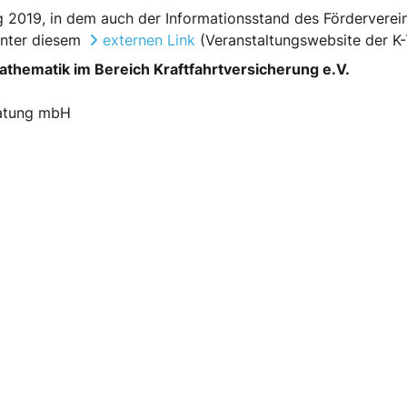
 2019, in dem auch der Informationsstand des Förderverei
unter diesem
externen Link
(Veranstaltungswebsite der K-
thematik im Bereich Kraftfahrtversicherung e.V.
eratung mbH
iederversammlung 2019