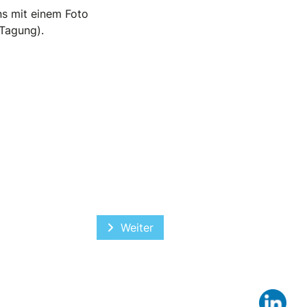
ns mit einem Foto
Tagung).
Nächster Beitrag: Mitgliederworksh
Weiter
Lin