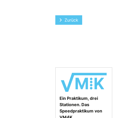
Vorheriger Beitrag: VM4K 
Zurück
Ein Praktikum, drei
Stationen. Das
Speedpraktikum von
VM4K