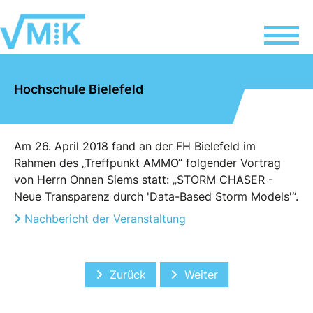
Hochschule Bielefeld
Am 26. April 2018 fand an der FH Bielefeld im
Rahmen des „Treffpunkt AMMO“ folgender Vortrag
von Herrn Onnen Siems statt: „STORM CHASER -
Neue Transparenz durch 'Data-Based Storm Models'“.
Nachbericht der Veranstaltung
Vorheriger Beitrag: Mitgliederworksh
Nächster Beitrag: Hochs
Zurück
Weiter