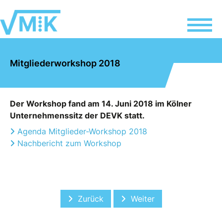
Mitgliederworkshop 2018
Der Workshop fand am 14. Juni 2018 im Kölner
Unternehmenssitz der DEVK statt.
Agenda Mitglieder-Workshop 2018
Nachbericht zum Workshop
Vorheriger Beitrag: Speedpraktikum 2
Nächster Beitrag: Hochs
Zurück
Weiter