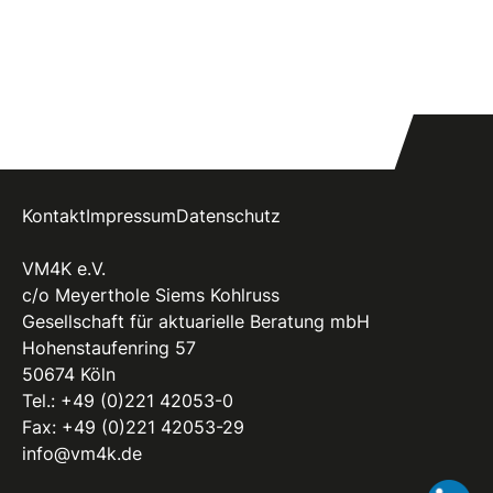
Kontakt
Impressum
Datenschutz
VM4K e.V.
c/o Meyerthole Siems Kohlruss
Gesellschaft für aktuarielle Beratung mbH
Hohenstaufenring 57
50674 Köln
Tel.:
+49 (0)221 42053-0
Fax: +49 (0)221 42053-29
info@vm4k.de
Li