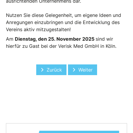
ausrichtenden Unternehmens dar.
Nutzen Sie diese Gelegenheit, um eigene Ideen und
Anregungen einzubringen und die Entwicklung des
Vereins aktiv mitzugestalten!
Am
Dienstag, den 25. November 2025
sind wir
hierfür zu Gast bei der Verisk Med GmbH in Köln.
Vorheriger Beitrag: Cool Risks
Nächster Beitrag: Vor Or
Zurück
Weiter