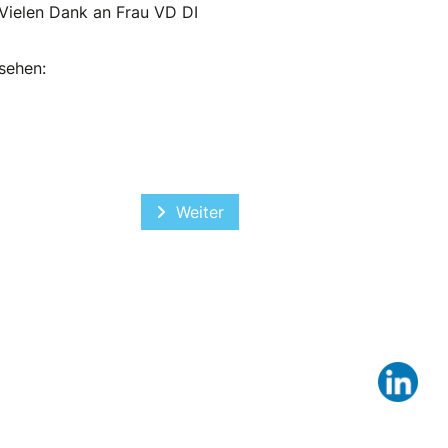
 Vielen Dank an Frau VD DI
sehen:
Nächster Beitrag: Cool Risks Brusse
Weiter
Lin