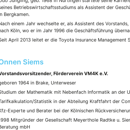
Udo Jüngling, geb. 1968 in Nürtingen startete seine Karri
seines Betriebswirtschaftsstudiums als Assistent der Gesc
in Bergkamen.
Nach einem Jahr wechselte er, als Assistent des Vorstand
nach Köln, wo er im Jahr 1996 die Geschäftsführung übern
Seit April 2013 leitet er die Toyota lnsurance Management S
Onnen Siems
Vorstandsvorsitzender, Förderverein VM4K e.V.
geboren 1964 in Brake, Unterweser
Studium der Mathematik mit Nebenfach Informatik an der U
Tarifkalkulation/Statistik in der Abteilung Kraftfahrt der C
Kfz-Experte und Berater bei der Kölnischen Rückversicherun
1998 Mitgründer der Gesellschaft Meyerthole Radtke u. Siems
Beratung mbH