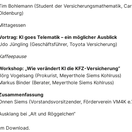
Tim Bohlemann (Student der Versicherungsmathematik, Carl
Oldenburg)
Mittagessen
Vortrag: KI goes Telematik – ein möglicher Ausblick
Udo Jüngling (Geschäftsführer, Toyota Versicherung)
Kaffeepause
Workshop: „Wie verändert KI die KFZ-Versicherung“
Jörg Vogelsang (Prokurist, Meyerthole Siems Kohlruss)
Markus Binder (Berater, Meyerthole Siems Kohlruss)
Zusammenfassung
Onnen Siems (Vorstandsvorsitzender, Förderverein VM4K e.
Ausklang bei „Alt und Röggelchen“
m Download.