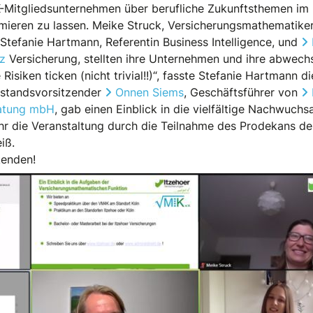
Mitgliedsunternehmen über berufliche Zukunftsthemen im 
ieren zu lassen. Meike Struck, Versicherungsmathematiker
Stefanie Hartmann, Referentin Business Intelligence, und
nz
Versicherung, stellten ihre Unternehmen und ihre abwech
Risiken ticken (nicht trivial!!)“, fasste Stefanie Hartmann 
standsvorsitzender
Onnen Siems
, Geschäftsführer von
eratung mbH
, gab einen Einblick in die vielfältige Nachwuchs
 die Veranstaltung durch die Teilnahme des Prodekans der
iß.
kenden!