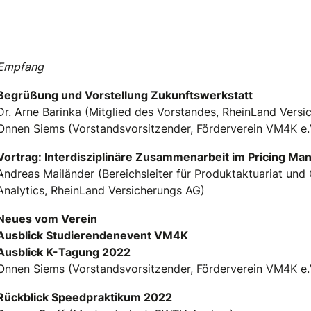
Empfang
Begrüßung und Vorstellung Zukunftswerkstatt
Dr. Arne Barinka (Mitglied des Vorstandes, RheinLand Versi
Onnen Siems (Vorstandsvorsitzender, Förderverein VM4K e.
Vortrag: Interdisziplinäre Zusammenarbeit im Pricing M
Andreas Mailänder (Bereichsleiter für Produktaktuariat und
Analytics, RheinLand Versicherungs AG)
Neues vom Verein
Ausblick Studierendenevent VM4K
Ausblick K-Tagung 2022
Onnen Siems (Vorstandsvorsitzender, Förderverein VM4K e.
Rückblick Speedpraktikum 2022