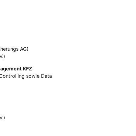
cherungs AG)
V.)
anagement KFZ
 Controlling sowie Data
V.)