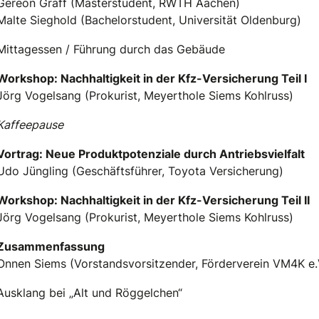
Gereon Graff (Masterstudent, RWTH Aachen)
Malte Sieghold (Bachelorstudent, Universität Oldenburg)
Mittagessen / Führung durch das Gebäude
Workshop: Nachhaltigkeit in der Kfz-Versicherung Teil I
Jörg Vogelsang (Prokurist, Meyerthole Siems Kohlruss)
Kaffeepause
Vortrag: Neue Produktpotenziale durch Antriebsvielfalt
Udo Jüngling (Geschäftsführer, Toyota Versicherung)
Workshop: Nachhaltigkeit in der Kfz-Versicherung Teil II
Jörg Vogelsang (Prokurist, Meyerthole Siems Kohlruss)
Zusammenfassung
Onnen Siems (Vorstandsvorsitzender, Förderverein VM4K e.
Ausklang bei „Alt und Röggelchen“