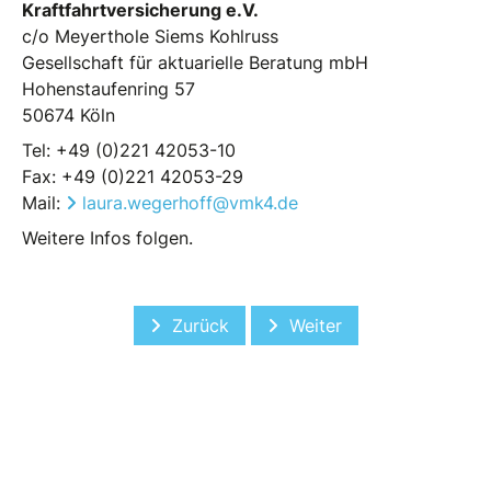
Kraftfahrtversicherung e.V.
c/o Meyerthole Siems Kohlruss
Gesellschaft für aktuarielle Beratung mbH
Hohenstaufenring 57
50674 Köln
Tel: +49 (0)221 42053-10
Fax: +49 (0)221 42053-29
Mail:
laura.wegerhoff@vmk4.de
Weitere Infos folgen.
Vorheriger Beitrag: RWTH Aachen
Nächster Beitrag: VM4K
Zurück
Weiter