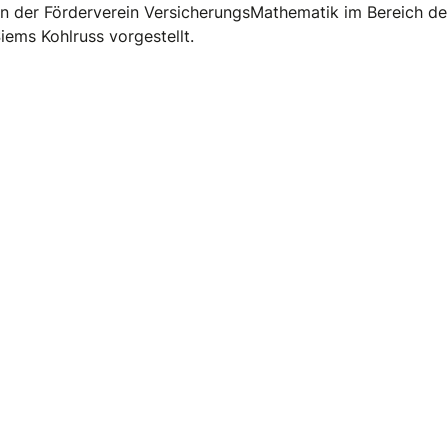
 der Förderverein VersicherungsMathematik im Bereich der
ems Kohlruss vorgestellt.
hop für Studierende 2020