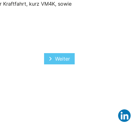
 Kraftfahrt, kurz VM4K, sowie
Nächster Beitrag: Mitgliederversa
Weiter
Lin