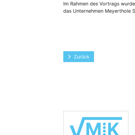
Im Rahmen des Vortrags wurden
das Unternehmen Meyerthole Si
Vorheriger Beitrag: Works
Zurück